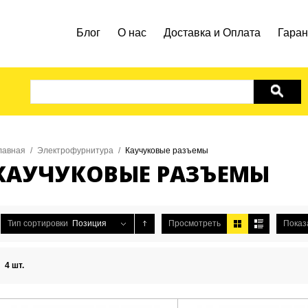
Блог
О нас
Доставка и Оплата
Гаран
ПОИСК
лавная
/
Электрофурнитура
/
Каучуковые разъемы
КАУЧУКОВЫЕ РАЗЪЕМЫ
Тип сортировки
Позиция
Просмотреть
Показ
КИЛОВАТТИК
ПОЧУВСТВУ
4 шт.
ДОСТАВКА НОВОЙ ПОЧТОЙ
РАЗНИЦУ!
Купи
КУПИТЬ