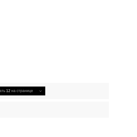
ать
12
на странице