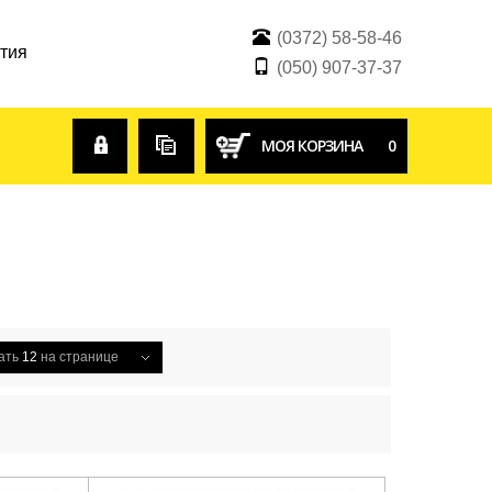
(0372) 58-58-46
тия
(050) 907-37-37
Войти
Сравнение
МОЯ КОРЗИНА
0
товаров
ать
12
на странице
Й