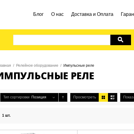
Блог
О нас
Доставка и Оплата
Гаран
ПОИСК
лавная
/
Релейное оборудование
/
Импульсные реле
ИМПУЛЬСНЫЕ РЕЛЕ
Тип сортировки
Позиция
Просмотреть
Показ
КИЛОВАТТИК
ПОЧУВСТВУ
1 шт.
ДОСТАВКА НОВОЙ ПОЧТОЙ
РАЗНИЦУ!
Купи
КУПИТЬ