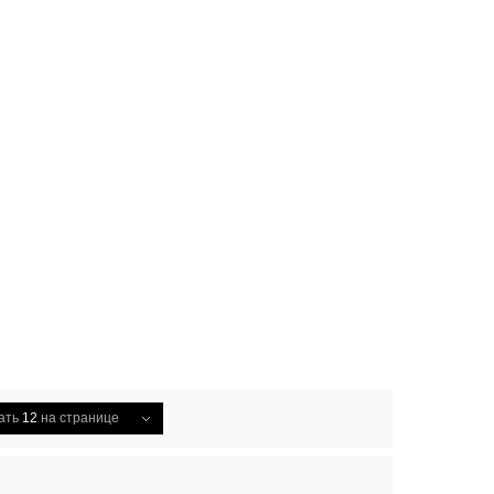
ать
12
на странице