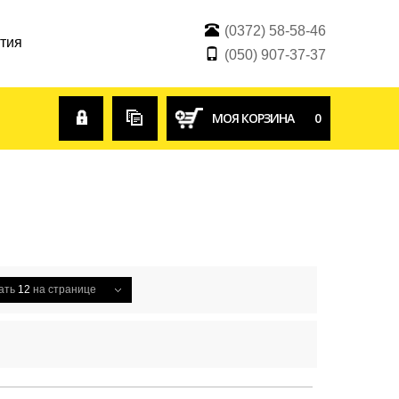
(0372) 58-58-46
тия
(050) 907-37-37
Войти
Сравнение
МОЯ КОРЗИНА
0
товаров
ать
12
на странице
Й